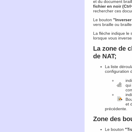
et du document braille
fichier en noir (Ctrl
rechercher ces docu
Le bouton
"Inverser 
vers braille ou braille
La flèche indique le 
lorsque vous inverse
La zone de c
de NAT;
La liste dérou
configuration 
ind
qui
con
ind
Bo
et 
précédente.
Zone des bou
Le bouton
"Tr