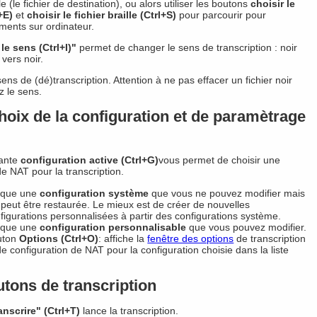
 (le fichier de destination), ou alors utiliser les boutons
choisir le
+E)
et
choisir le fichier braille (Ctrl+S)
pour parcourir pour
ments sur ordinateur.
le sens (Ctrl+I)"
permet de changer le sens de transcription : noir
 vers noir.
sens de (dé)transcription. Attention à ne pas effacer un fichier noir
z le sens.
hoix de la configuration et de paramètrage
lante
configuration active (Ctrl+G)
vous permet de choisir une
de NAT pour la transcription.
ique une
configuration système
que vous ne pouvez modifier mais
 peut être restaurée. Le mieux est de créer de nouvelles
figurations personnalisées à partir des configurations système.
ique une
configuration personnalisable
que vous pouvez modifier.
uton
Options (Ctrl+O)
: affiche la
fenêtre des options
de transcription
de configuration de NAT pour la configuration choisie dans la liste
tons de transcription
anscrire" (Ctrl+T)
lance la transcription.