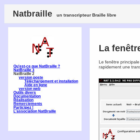
Natbraille
un transcripteur Braille libre
La fenêtr
Le fenêtre principale 
Qu'est-ce que NatBraille ?
rapidement une trans
NatBraille 3
NatBraille 2
version poste
Téléchargement et installation
Aide en ligne
version web
Outils divers
Documentation
Réalisation
Remerciements
Participez !
L'association NatBraille