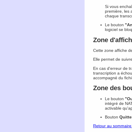
Si vous enchaî
première, les a
chaque transcr
Le bouton
"An
logiciel se blo
Zone d'affic
Cette zone affiche de
Elle permet de suivr
En cas d'erreur de t
transcription a écho
accompagné du fichie
Zone des bo
Le bouton
"Ou
intégré de NAT
activable qu'a
Bouton
Quitte
Retour au sommaire 