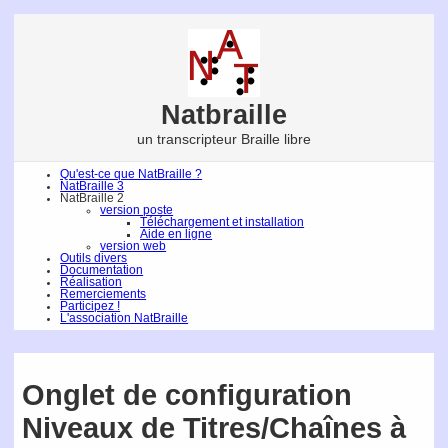
Natbraille
un transcripteur Braille libre
Qu'est-ce que NatBraille ?
NatBraille 3
NatBraille 2
version poste
Téléchargement et installation
Aide en ligne
version web
Outils divers
Documentation
Réalisation
Remerciements
Participez !
L'association NatBraille
Onglet de configuration
Niveaux de Titres/Chaînes à