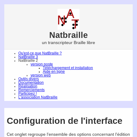
Natbraille
un transcripteur Braille libre
Qu'est-ce que NatBraille ?
NatBraille 3
NatBraille 2
version poste
Téléchargement et installation
Aide en ligne
version web
Outils divers
Documentation
Réalisation
Remerciements
Participez !
L'association NatBraille
Configuration de l'interface
Cet onglet regroupe l'ensemble des options concernant l'édition