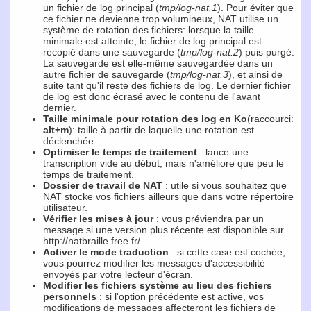
un fichier de log principal (
tmp/log-nat.1
). Pour éviter que
ce fichier ne devienne trop volumineux, NAT utilise un
système de rotation des fichiers: lorsque la taille
minimale est atteinte, le fichier de log principal est
recopié dans une sauvegarde (
tmp/log-nat.2
) puis purgé.
La sauvegarde est elle-même sauvegardée dans un
autre fichier de sauvegarde (
tmp/log-nat.3
), et ainsi de
suite tant qu'il reste des fichiers de log. Le dernier fichier
de log est donc écrasé avec le contenu de l'avant
dernier.
Taille minimale pour rotation des log en Ko
(raccourci:
alt+m
): taille à partir de laquelle une rotation est
déclenchée.
Optimiser le temps de traitement
: lance une
transcription vide au début, mais n'améliore que peu le
temps de traitement.
Dossier de travail de NAT
: utile si vous souhaitez que
NAT stocke vos fichiers ailleurs que dans votre répertoire
utilisateur.
Vérifier les mises à jour
: vous préviendra par un
message si une version plus récente est disponible sur
http://natbraille.free.fr/
Activer le mode traduction
: si cette case est cochée,
vous pourrez modifier les messages d'accessibilité
envoyés par votre lecteur d'écran.
Modifier les fichiers système au lieu des fichiers
personnels
: si l'option précédente est active, vos
modifications de messages affecteront les fichiers de